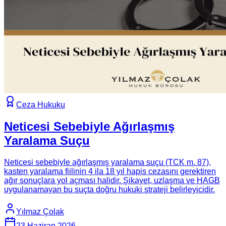
Ceza Hukuku
Neticesi Sebebiyle Ağırlaşmış
Yaralama Suçu
Neticesi sebebiyle ağırlaşmış yaralama suçu (TCK m. 87),
kasten yaralama fiilinin 4 ila 18 yıl hapis cezasını gerektiren
ağır sonuçlara yol açması halidir. Şikayet, uzlaşma ve HAGB
uygulanamayan bu suçta doğru hukuki strateji belirleyicidir.
Yılmaz Çolak
23 Haziran 2026