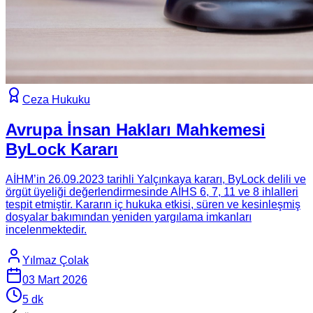
Ceza Hukuku
Avrupa İnsan Hakları Mahkemesi
ByLock Kararı
AİHM’in 26.09.2023 tarihli Yalçınkaya kararı, ByLock delili ve
örgüt üyeliği değerlendirmesinde AİHS 6, 7, 11 ve 8 ihlalleri
tespit etmiştir. Kararın iç hukuka etkisi, süren ve kesinleşmiş
dosyalar bakımından yeniden yargılama imkanları
incelenmektedir.
Yılmaz Çolak
03 Mart 2026
5
dk