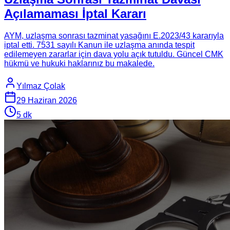
Açılamaması İptal Kararı
AYM, uzlaşma sonrası tazminat yasağını E.2023/43 kararıyla
iptal etti. 7531 sayılı Kanun ile uzlaşma anında tespit
edilemeyen zararlar için dava yolu açık tutuldu. Güncel CMK
hükmü ve hukuki haklarınız bu makalede.
Yılmaz Çolak
29 Haziran 2026
5
dk