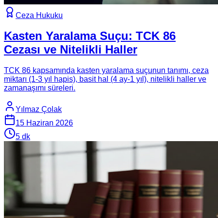
Ceza Hukuku
Kasten Yaralama Suçu: TCK 86
Cezası ve Nitelikli Haller
TCK 86 kapsamında kasten yaralama suçunun tanımı, ceza
miktarı (1-3 yıl hapis), basit hal (4 ay-1 yıl), nitelikli haller ve
zamanaşımı süreleri.
Yılmaz Çolak
15 Haziran 2026
5
dk