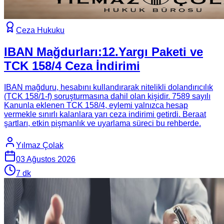
Ceza Hukuku
IBAN Mağdurları:12.Yargı Paketi ve
TCK 158/4 Ceza İndirimi
IBAN mağduru, hesabını kullandırarak nitelikli dolandırıcılık
(TCK 158/1-f) soruşturmasına dahil olan kişidir. 7589 sayılı
Kanunla eklenen TCK 158/4, eylemi yalnızca hesap
vermekle sınırlı kalanlara yarı ceza indirimi getirdi. Beraat
şartları, etkin pişmanlık ve uyarlama süreci bu rehberde.
Yılmaz Çolak
03 Ağustos 2026
7
dk