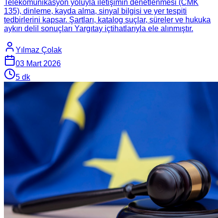
Telekomünikasyon yoluyla iletişimin denetlenmesi (CMK
135), dinleme, kayda alma, sinyal bilgisi ve yer tespiti
tedbirlerini kapsar. Şartları, katalog suçlar, süreler ve hukuka
aykırı delil sonuçları Yargıtay içtihatlarıyla ele alınmıştır.
Yılmaz Çolak
03 Mart 2026
5
dk