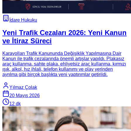
İdare Hukuku
Yeni Trafik Cezaları 2026: Yeni Kanun
ve İtiraz Süreci
Karayolları Trafik Kanununda Değişiklik Yapılmasına Dair
Kanun ile trafik cezalarında önemli artışlar yapıldı. Plakasız
araç kullanma, sahte plaka, ehliyetsiz araç kullanma, kırmızı
ışık, alkol, hız ihlali, telefon kullanımı ve olay yerinden
ayrılma gibi birçok başlıkta yeni yaptırımlar getirildi.
Yılmaz Çolak
20 Mayıs 2026
12
dk