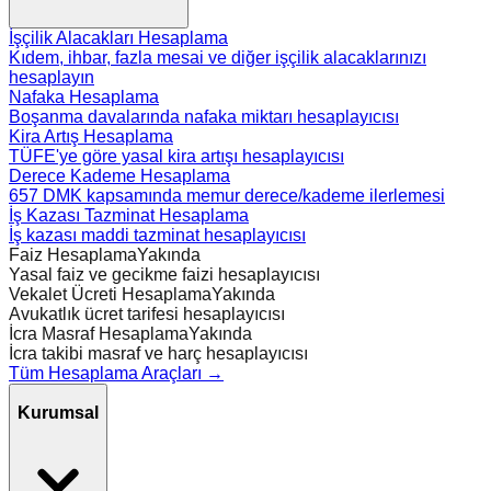
İşçilik Alacakları Hesaplama
Kıdem, ihbar, fazla mesai ve diğer işçilik alacaklarınızı
hesaplayın
Nafaka Hesaplama
Boşanma davalarında nafaka miktarı hesaplayıcısı
Kira Artış Hesaplama
TÜFE'ye göre yasal kira artışı hesaplayıcısı
Derece Kademe Hesaplama
657 DMK kapsamında memur derece/kademe ilerlemesi
İş Kazası Tazminat Hesaplama
İş kazası maddi tazminat hesaplayıcısı
Faiz Hesaplama
Yakında
Yasal faiz ve gecikme faizi hesaplayıcısı
Vekalet Ücreti Hesaplama
Yakında
Avukatlık ücret tarifesi hesaplayıcısı
İcra Masraf Hesaplama
Yakında
İcra takibi masraf ve harç hesaplayıcısı
Tüm Hesaplama Araçları →
Kurumsal