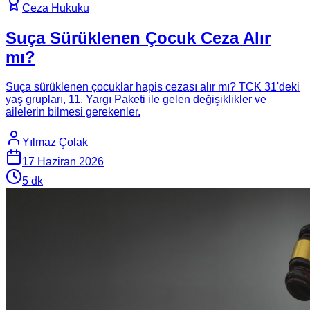
Ceza Hukuku
Suça Sürüklenen Çocuk Ceza Alır
mı?
Suça sürüklenen çocuklar hapis cezası alır mı? TCK 31'deki
yaş grupları, 11. Yargı Paketi ile gelen değişiklikler ve
ailelerin bilmesi gerekenler.
Yılmaz Çolak
17 Haziran 2026
5
dk