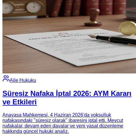
Aile Hukuku
Süresiz Nafaka İptal 2026: AYM Kararı
ve Etkileri
Anayasa Mahkemesi, 4 Haziran 2026'da yoksulluk
nafakasındaki "süresiz olarak" ibaresini iptal etti. Mevcut
nafakalar, devam eden davalar ve yeni yasal düzenleme
hakkında güncel hukuki analiz.