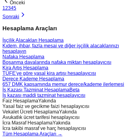
Önceki
1
2
3
4
5
Sonraki
Hesaplama Araçları
İşçilik Alacakları Hesaplama
Kıdem, ihbar, fazla mesai ve diğer işçilik alacaklarınızı
hesaplayın
Nafaka Hesaplama
Boşanma davalarında nafaka miktarı hesaplayıcısı
Kira Artış Hesaplama
TÜFE'ye göre yasal kira artışı hesaplayıcısı
Derece Kademe Hesaplama
657 DMK kapsamında memur derece/kademe ilerlemesi
İş Kazası Tazminat Hesaplama
Beta
İş kazası maddi tazminat hesaplayıcısı
Faiz Hesaplama
Yakında
Yasal faiz ve gecikme faizi hesaplayıcısı
Vekalet Ücreti Hesaplama
Yakında
Avukatlık ücret tarifesi hesaplayıcısı
İcra Masraf Hesaplama
Yakında
İcra takibi masraf ve harç hesaplayıcısı
Tüm Hesaplama Araçları →