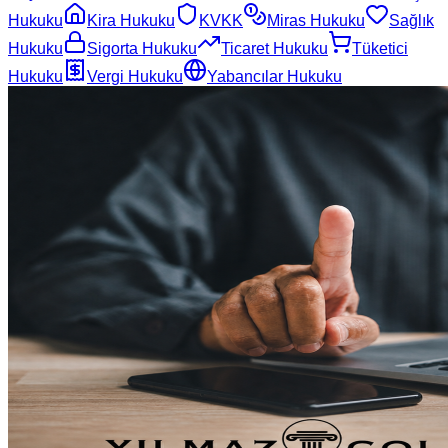
Hukuku
Kira Hukuku
KVKK
Miras Hukuku
Sağlık
Hukuku
Sigorta Hukuku
Ticaret Hukuku
Tüketici
Hukuku
Vergi Hukuku
Yabancılar Hukuku