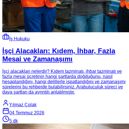
İş Hukuku
İşçi Alacakları: Kıdem, İhbar, Fazla
Mesai ve Zamanaşımı
İşçi alacakları nelerdir? Kıdem tazminatı, ihbar tazminatı ve
fazla mesai ücretinin hangi şartlarda doğduğunu, nasıl
hesaplandığını, hangi delillerle ispatlandığını ve zamanaşımı
sürelerini bu rehberde bulabilirsiniz. Arabuluculuk süreci ve
dava şartları da ayrıntılı anlatılmıştır.
Yılmaz Çolak
04 Temmuz 2026
5
dk