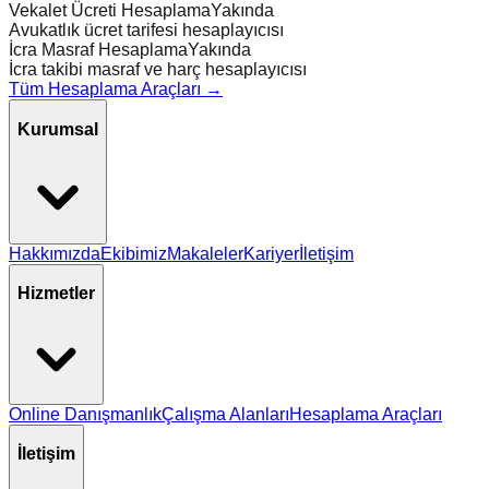
Vekalet Ücreti Hesaplama
Yakında
Avukatlık ücret tarifesi hesaplayıcısı
İcra Masraf Hesaplama
Yakında
İcra takibi masraf ve harç hesaplayıcısı
Tüm Hesaplama Araçları →
Kurumsal
Hakkımızda
Ekibimiz
Makaleler
Kariyer
İletişim
Hizmetler
Online Danışmanlık
Çalışma Alanları
Hesaplama Araçları
İletişim