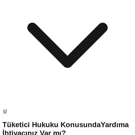
🛒
Tüketici Hukuku
Konusunda
Yardıma
İhtiyacınız Var mı?