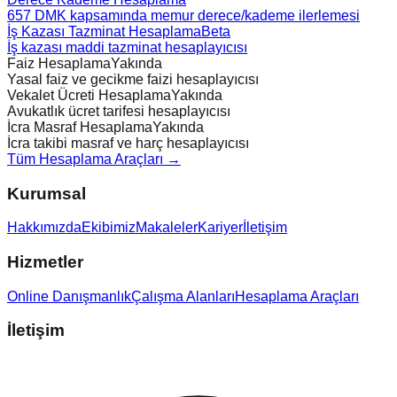
657 DMK kapsamında memur derece/kademe ilerlemesi
İş Kazası Tazminat Hesaplama
Beta
İş kazası maddi tazminat hesaplayıcısı
Faiz Hesaplama
Yakında
Yasal faiz ve gecikme faizi hesaplayıcısı
Vekalet Ücreti Hesaplama
Yakında
Avukatlık ücret tarifesi hesaplayıcısı
İcra Masraf Hesaplama
Yakında
İcra takibi masraf ve harç hesaplayıcısı
Tüm Hesaplama Araçları →
Kurumsal
Hakkımızda
Ekibimiz
Makaleler
Kariyer
İletişim
Hizmetler
Online Danışmanlık
Çalışma Alanları
Hesaplama Araçları
İletişim