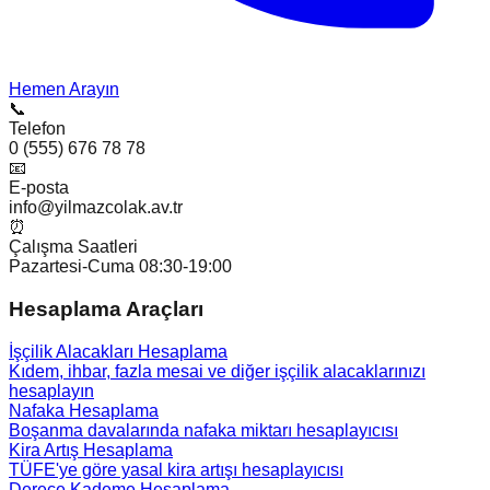
Hemen Arayın
📞
Telefon
0 (555) 676 78 78
📧
E-posta
info@yilmazcolak.av.tr
⏰
Çalışma Saatleri
Pazartesi-Cuma 08:30-19:00
Hesaplama Araçları
İşçilik Alacakları Hesaplama
Kıdem, ihbar, fazla mesai ve diğer işçilik alacaklarınızı
hesaplayın
Nafaka Hesaplama
Boşanma davalarında nafaka miktarı hesaplayıcısı
Kira Artış Hesaplama
TÜFE'ye göre yasal kira artışı hesaplayıcısı
Derece Kademe Hesaplama