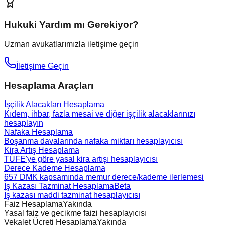
Hukuki Yardım mı Gerekiyor?
Uzman avukatlarımızla iletişime geçin
İletişime Geçin
Hesaplama Araçları
İşçilik Alacakları Hesaplama
Kıdem, ihbar, fazla mesai ve diğer işçilik alacaklarınızı
hesaplayın
Nafaka Hesaplama
Boşanma davalarında nafaka miktarı hesaplayıcısı
Kira Artış Hesaplama
TÜFE'ye göre yasal kira artışı hesaplayıcısı
Derece Kademe Hesaplama
657 DMK kapsamında memur derece/kademe ilerlemesi
İş Kazası Tazminat Hesaplama
Beta
İş kazası maddi tazminat hesaplayıcısı
Faiz Hesaplama
Yakında
Yasal faiz ve gecikme faizi hesaplayıcısı
Vekalet Ücreti Hesaplama
Yakında