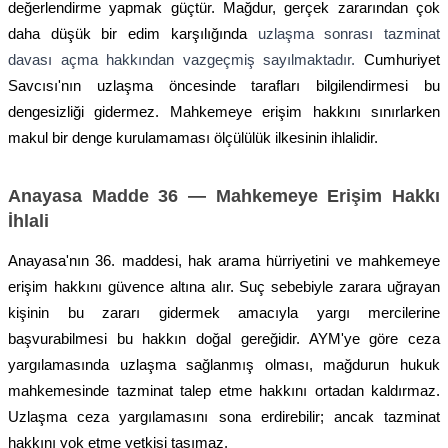
değerlendirme yapmak güçtür. Mağdur, gerçek zararından çok
daha düşük bir edim karşılığında
uzlaşma sonrası tazminat
davası açma hakkından vazgeçmiş sayılmaktadır.
Cumhuriyet
Savcısı'nın uzlaşma öncesinde tarafları bilgilendirmesi bu
dengesizliği gidermez. Mahkemeye erişim hakkını sınırlarken
makul bir denge kurulamaması ölçülülük ilkesinin ihlalidir.
Anayasa Madde 36 — Mahkemeye Erişim Hakkı
İhlali
Anayasa'nın 36. maddesi, hak arama hürriyetini ve mahkemeye
erişim hakkını güvence altına alır. Suç sebebiyle zarara uğrayan
kişinin bu zararı gidermek amacıyla yargı mercilerine
başvurabilmesi bu hakkın doğal gereğidir. AYM'ye göre ceza
yargılamasında uzlaşma sağlanmış olması, mağdurun hukuk
mahkemesinde tazminat talep etme hakkını ortadan kaldırmaz.
Uzlaşma ceza yargılamasını sona erdirebilir; ancak tazminat
hakkını yok etme yetkisi taşımaz.