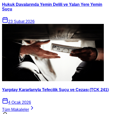
Hukuk Davalarında Yemin Delili ve Yalan Yere Yemin
Suçu
23 Şubat 2026
Yargıtay Kararlarıyla Tefecilik Suçu ve Cezası (TCK 241)
4 Ocak 2026
Tüm Makaleler